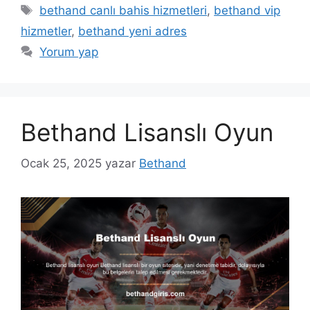
Etiketler
bethand canlı bahis hizmetleri
,
bethand vip
hizmetler
,
bethand yeni adres
Yorum yap
Bethand Lisanslı Oyun
Ocak 25, 2025
yazar
Bethand