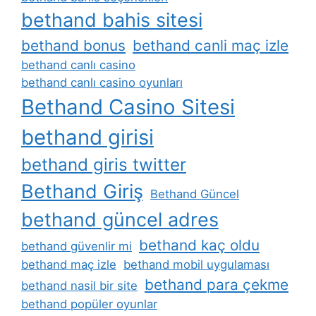
bethand bahis sitesi
bethand bonus
bethand canli maç izle
bethand canlı casino
bethand canlı casino oyunları
Bethand Casino Sitesi
bethand girisi
bethand giris twitter
Bethand Giriş
Bethand Güncel
bethand güncel adres
bethand kaç oldu
bethand güvenlir mi
bethand maç izle
bethand mobil uygulaması
bethand para çekme
bethand nasil bir site
bethand popüler oyunlar