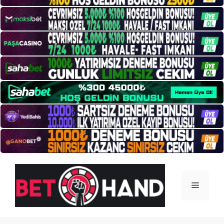
İçeriğe
atla
Menü