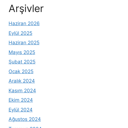
Arşivler
Haziran 2026
Eylül 2025
Haziran 2025
Mayıs 2025
Şubat 2025
Ocak 2025
Aralık 2024
Kasım 2024
Ekim 2024
Eylül 2024
Ağustos 2024