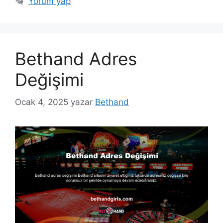
Yorum yap
Bethand Adres
Değişimi
Ocak 4, 2025
yazar
Bethand