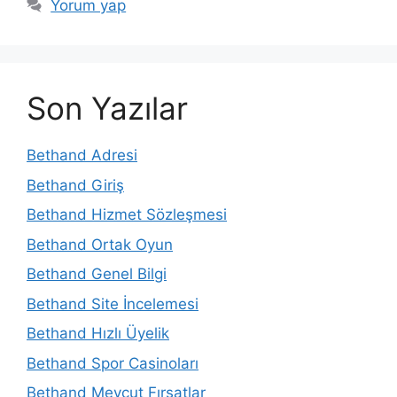
Yorum yap
Son Yazılar
Bethand Adresi
Bethand Giriş
Bethand Hizmet Sözleşmesi
Bethand Ortak Oyun
Bethand Genel Bilgi
Bethand Site İncelemesi
Bethand Hızlı Üyelik
Bethand Spor Casinoları
Bethand Mevcut Fırsatlar