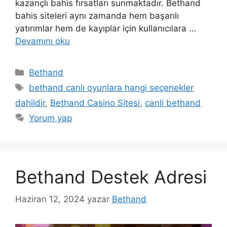
kazançlı bahis fırsatları sunmaktadır. Bethand
bahis siteleri aynı zamanda hem başarılı
yatırımlar hem de kayıplar için kullanıcılara …
Devamını oku
Kategoriler
Bethand
Etiketler
bethand canlı oyunlara hangi seçenekler
dahildir
,
Bethand Casino Sitesi
,
canli bethand
Yorum yap
Bethand Destek Adresi
Haziran 12, 2024
yazar
Bethand