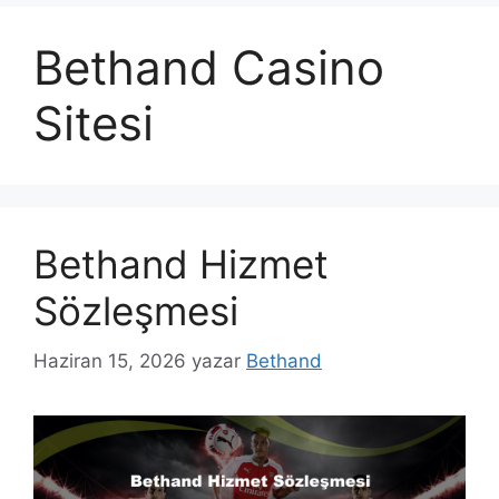
Bethand Casino
Sitesi
Bethand Hizmet
Sözleşmesi
Haziran 15, 2026
yazar
Bethand