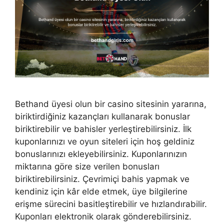
Bethand üyesi olun bir casino sitesinin yararına,
biriktirdiğiniz kazançları kullanarak bonuslar
biriktirebilir ve bahisler yerleştirebilirsiniz. İlk
kuponlarınızı ve oyun siteleri için hoş geldiniz
bonuslarınızı ekleyebilirsiniz. Kuponlarınızın
miktarına göre size verilen bonusları
biriktirebilirsiniz. Çevrimiçi bahis yapmak ve
kendiniz için kâr elde etmek, üye bilgilerine
erişme sürecini basitleştirebilir ve hızlandırabilir.
Kuponları elektronik olarak gönderebilirsiniz.