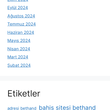
Eylül 2024
Ağustos 2024
Temmuz 2024
Haziran 2024
Mayıs 2024
Nisan 2024
Mart 2024
Şubat 2024
Etiketler
bahis sitesi bethand
adresi bethand