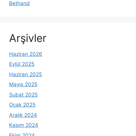
Bethand
Arşivler
Haziran 2026
Eylül 2025
Haziran 2025
Mayıs 2025
Şubat 2025
Ocak 2025
Aralık 2024
Kasım 2024
Ekim 2024