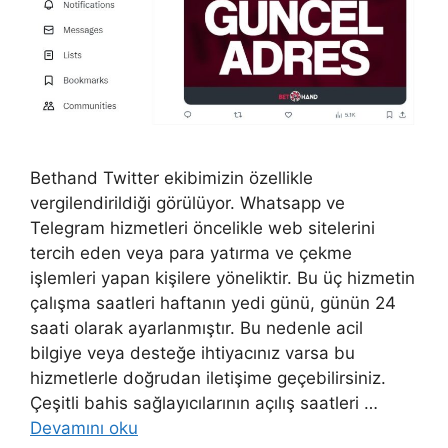
Bethand Twitter ekibimizin özellikle
vergilendirildiği görülüyor. Whatsapp ve
Telegram hizmetleri öncelikle web sitelerini
tercih eden veya para yatırma ve çekme
işlemleri yapan kişilere yöneliktir. Bu üç hizmetin
çalışma saatleri haftanın yedi günü, günün 24
saati olarak ayarlanmıştır. Bu nedenle acil
bilgiye veya desteğe ihtiyacınız varsa bu
hizmetlerle doğrudan iletişime geçebilirsiniz.
Çeşitli bahis sağlayıcılarının açılış saatleri …
Devamını oku