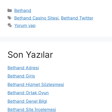
Kategoriler
Bethand
Etiketler
Bethand Casino Sitesi
,
Bethand Twitter
Yorum yap
Son Yazılar
Bethand Adresi
Bethand Giriş
Bethand Hizmet Sözleşmesi
Bethand Ortak Oyun
Bethand Genel Bilgi
Bethand Site İncelemesi