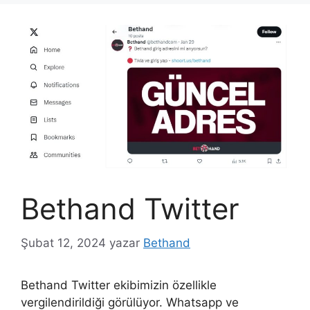
Bethand Twitter
Şubat 12, 2024
yazar
Bethand
Bethand Twitter ekibimizin özellikle
vergilendirildiği görülüyor. Whatsapp ve