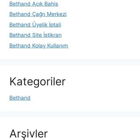
Bethand Açık Bahis
Bethand Çağrı Merkezi
Bethand Üyelik İptali
Bethand Site İstikrarı
Bethand Kolay Kullanım
Kategoriler
Bethand
Arşivler