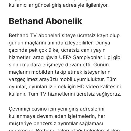
kullanıcılar güncel giriş adresiyle ilgileniyor.
Bethand Abonelik
Bethand TV aboneleri siteye ücretsiz kayıt olup
günün maçlarını anında izleyebilirler. Dünya
çapında pek çok ülke, ücretsiz canlı yayın
hizmetleri aracılığıyla UEFA Şampiyonlar Ligi gibi
sınırlı maçlara erişmeye devam etti. Günün
maçlarını mobilden takip etmek isteyenlerin
vazgeçilmez arayüzü mobil uyumluluktur. Tüm
oyunlar, oyunları izlemek için HD video kalitesini
kullanır. Tüm TV hizmetlerini ücretsiz sağlıyoruz.
Çevrimiçi casino için yeni giriş adreslerini
kullanmaya devam eden işletmelerin, her
müşteriye benzersiz ayrıntılar sağlaması
gerekecek. Bethand talep ettiği belgelere ilişkin