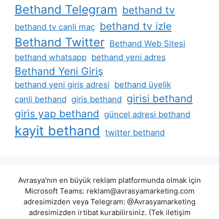
Bethand Telegram
bethand tv
bethand tv izle
bethand tv canli maç
Bethand Twitter
Bethand Web Sitesi
bethand whatsapp
bethand yeni adres
Bethand Yeni Giriş
bethand yeni giriş adresi
bethand üyelik
girisi bethand
canli bethand
giris bethand
giris yap bethand
güncel adresi bethand
kayit bethand
twitter bethand
Avrasya'nın en büyük reklam platformunda olmak için
Microsoft Teams:
reklam@avrasyamarketing.com
adresimizden veya Telegram: @Avrasyamarketing
adresimizden irtibat kurabilirsiniz. (Tek iletişim