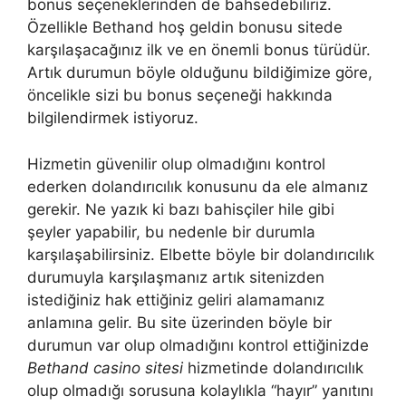
bonus seçeneklerinden de bahsedebiliriz.
Özellikle Bethand hoş geldin bonusu sitede
karşılaşacağınız ilk ve en önemli bonus türüdür.
Artık durumun böyle olduğunu bildiğimize göre,
öncelikle sizi bu bonus seçeneği hakkında
bilgilendirmek istiyoruz.
Hizmetin güvenilir olup olmadığını kontrol
ederken dolandırıcılık konusunu da ele almanız
gerekir. Ne yazık ki bazı bahisçiler hile gibi
şeyler yapabilir, bu nedenle bir durumla
karşılaşabilirsiniz. Elbette böyle bir dolandırıcılık
durumuyla karşılaşmanız artık sitenizden
istediğiniz hak ettiğiniz geliri alamamanız
anlamına gelir. Bu site üzerinden böyle bir
durumun var olup olmadığını kontrol ettiğinizde
Bethand casino sitesi
hizmetinde dolandırıcılık
olup olmadığı sorusuna kolaylıkla “hayır” yanıtını