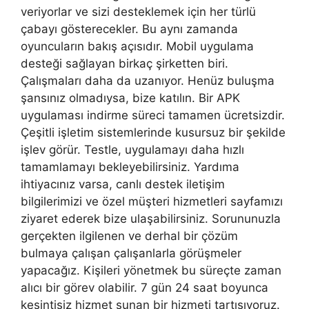
veriyorlar ve sizi desteklemek için her türlü
çabayı gösterecekler. Bu aynı zamanda
oyuncuların bakış açısıdır. Mobil uygulama
desteği sağlayan birkaç şirketten biri.
Çalışmaları daha da uzanıyor. Henüz buluşma
şansınız olmadıysa, bize katılın. Bir APK
uygulaması indirme süreci tamamen ücretsizdir.
Çeşitli işletim sistemlerinde kusursuz bir şekilde
işlev görür. Testle, uygulamayı daha hızlı
tamamlamayı bekleyebilirsiniz. Yardıma
ihtiyacınız varsa, canlı destek iletişim
bilgilerimizi ve özel müşteri hizmetleri sayfamızı
ziyaret ederek bize ulaşabilirsiniz. Sorununuzla
gerçekten ilgilenen ve derhal bir çözüm
bulmaya çalışan çalışanlarla görüşmeler
yapacağız. Kişileri yönetmek bu süreçte zaman
alıcı bir görev olabilir. 7 gün 24 saat boyunca
kesintisiz hizmet sunan bir hizmeti tartışıyoruz.