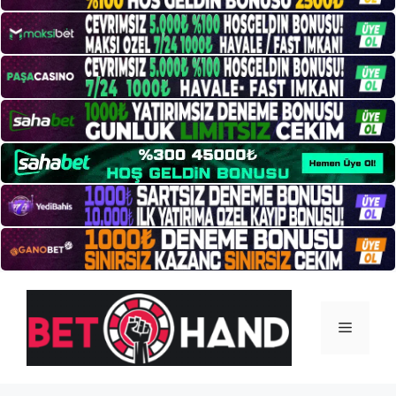
İçeriğe
atla
Menü