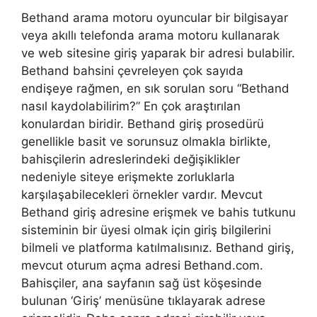
Bethand arama motoru oyuncular bir bilgisayar
veya akıllı telefonda arama motoru kullanarak
ve web sitesine giriş yaparak bir adresi bulabilir.
Bethand bahsini çevreleyen çok sayıda
endişeye rağmen, en sık sorulan soru “Bethand
nasıl kaydolabilirim?” En çok araştırılan
konulardan biridir. Bethand giriş prosedürü
genellikle basit ve sorunsuz olmakla birlikte,
bahisçilerin adreslerindeki değişiklikler
nedeniyle siteye erişmekte zorluklarla
karşılaşabilecekleri örnekler vardır. Mevcut
Bethand giriş adresine erişmek ve bahis tutkunu
sisteminin bir üyesi olmak için giriş bilgilerini
bilmeli ve platforma katılmalısınız. Bethand giriş,
mevcut oturum açma adresi Bethand.com.
Bahisçiler, ana sayfanın sağ üst köşesinde
bulunan ‘Giriş’ menüsüne tıklayarak adrese