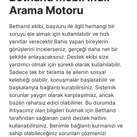
Arama Motoru
Bethand ekibi, başvuru ile ilgili herhangi bir
soruyu ele almak için kullanılabilir ve hızlı
yanıtlar verecektir.Bahis yapan bireylerin
görüşlerini incelerseniz, gerçeği daha net bir
şekilde anlayacaksınız. Destek ekibi size
yardımcı olmak için sürekli olarak kullanılabilir.
Sadece tek bir tıklama ile ailenin sosyal
kelebeği olabilir, konuşmalar başlatabilir ve
başkalarıyla bağlantı kurabilirsiniz. Sistemik
sorunlar yaygın olarak karşılaşılmaz, ancak
bazen rahatsız edici olabilirler. Bu durumda
ihtiyacınız olan bilgileri bulmak için Bethand
tarafından sağlanan canlı destek hattını
kullanabilirsiniz. Benimle bağlantı kurmanızı ve
sahip olabileceğiniz sorunları çözmenizi