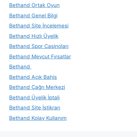
Bethand Ortak Oyun
Bethand Genel Bilgi
Bethand Site İncelemesi
Bethand Hızlı Üyelik
Bethand Spor Casinoları
Bethand Mevcut Fırsatlar
Bethand
Bethand Açık Bahis
Bethand Çağrı Merkezi
Bethand Üyelik İptali
Bethand Site İstikrarı
Bethand Kolay Kullanım