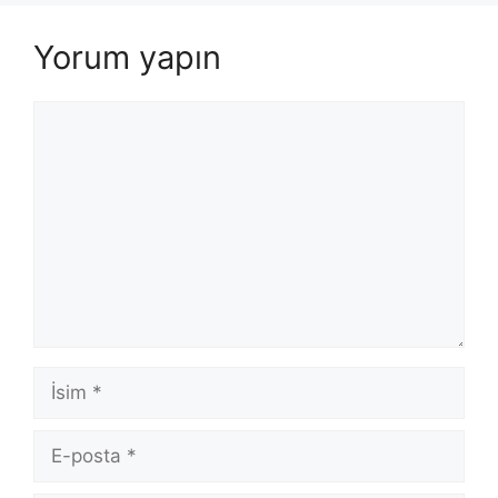
Yorum yapın
Yorum
İsim
E-
posta