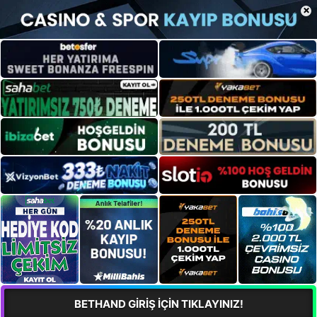
×
BETHAND GİRİŞ İÇİN TIKLAYINIZ!