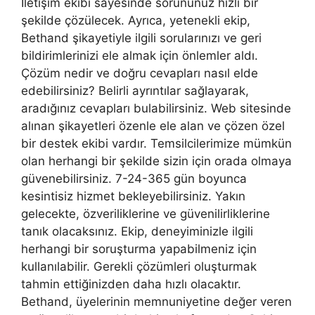
İletişim ekibi sayesinde sorununuz hızlı bir
şekilde çözülecek. Ayrıca, yetenekli ekip,
Bethand şikayetiyle ilgili sorularınızı ve geri
bildirimlerinizi ele almak için önlemler aldı.
Çözüm nedir ve doğru cevapları nasıl elde
edebilirsiniz? Belirli ayrıntılar sağlayarak,
aradığınız cevapları bulabilirsiniz. Web sitesinde
alınan şikayetleri özenle ele alan ve çözen özel
bir destek ekibi vardır. Temsilcilerimize mümkün
olan herhangi bir şekilde sizin için orada olmaya
güvenebilirsiniz. 7-24-365 gün boyunca
kesintisiz hizmet bekleyebilirsiniz. Yakın
gelecekte, özveriliklerine ve güvenilirliklerine
tanık olacaksınız. Ekip, deneyiminizle ilgili
herhangi bir soruşturma yapabilmeniz için
kullanılabilir. Gerekli çözümleri oluşturmak
tahmin ettiğinizden daha hızlı olacaktır.
Bethand, üyelerinin memnuniyetine değer veren