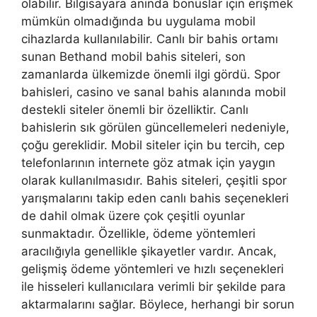
olabilir. Bilgisayara anında bonuslar için erişmek
mümkün olmadığında bu uygulama mobil
cihazlarda kullanılabilir. Canlı bir bahis ortamı
sunan Bethand mobil bahis siteleri, son
zamanlarda ülkemizde önemli ilgi gördü. Spor
bahisleri, casino ve sanal bahis alanında mobil
destekli siteler önemli bir özelliktir. Canlı
bahislerin sık görülen güncellemeleri nedeniyle,
çoğu gereklidir. Mobil siteler için bu tercih, cep
telefonlarının internete göz atmak için yaygın
olarak kullanılmasıdır. Bahis siteleri, çeşitli spor
yarışmalarını takip eden canlı bahis seçenekleri
de dahil olmak üzere çok çeşitli oyunlar
sunmaktadır. Özellikle, ödeme yöntemleri
aracılığıyla genellikle şikayetler vardır. Ancak,
gelişmiş ödeme yöntemleri ve hızlı seçenekleri
ile hisseleri kullanıcılara verimli bir şekilde para
aktarmalarını sağlar. Böylece, herhangi bir sorun