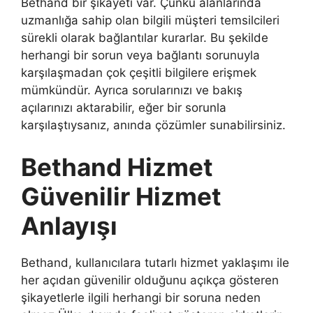
Bethand bir şikayeti var. Çünkü alanlarında
uzmanlığa sahip olan bilgili müşteri temsilcileri
sürekli olarak bağlantılar kurarlar. Bu şekilde
herhangi bir sorun veya bağlantı sorunuyla
karşılaşmadan çok çeşitli bilgilere erişmek
mümkündür. Ayrıca sorularınızı ve bakış
açılarınızı aktarabilir, eğer bir sorunla
karşılaştıysanız, anında çözümler sunabilirsiniz.
Bethand Hizmet
Güvenilir Hizmet
Anlayışı
Bethand, kullanıcılara tutarlı hizmet yaklaşımı ile
her açıdan güvenilir olduğunu açıkça gösteren
şikayetlerle ilgili herhangi bir soruna neden