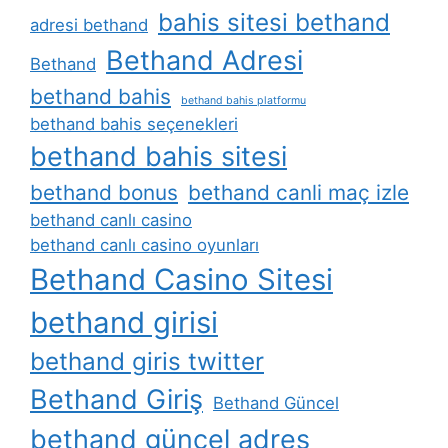
bahis sitesi bethand
adresi bethand
Bethand Adresi
Bethand
bethand bahis
bethand bahis platformu
bethand bahis seçenekleri
bethand bahis sitesi
bethand bonus
bethand canli maç izle
bethand canlı casino
bethand canlı casino oyunları
Bethand Casino Sitesi
bethand girisi
bethand giris twitter
Bethand Giriş
Bethand Güncel
bethand güncel adres