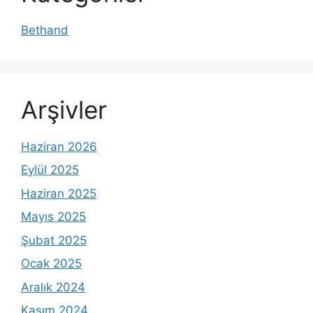
Bethand
Arşivler
Haziran 2026
Eylül 2025
Haziran 2025
Mayıs 2025
Şubat 2025
Ocak 2025
Aralık 2024
Kasım 2024