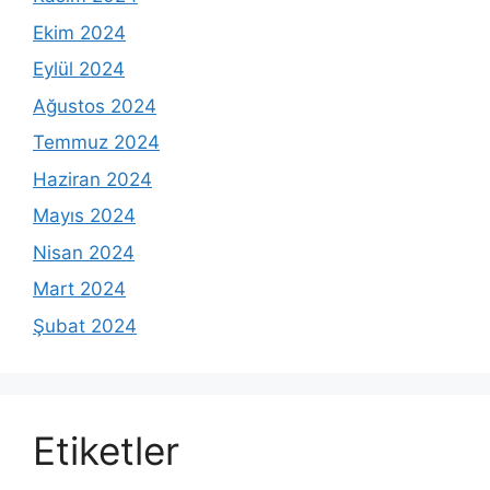
Ekim 2024
Eylül 2024
Ağustos 2024
Temmuz 2024
Haziran 2024
Mayıs 2024
Nisan 2024
Mart 2024
Şubat 2024
Etiketler