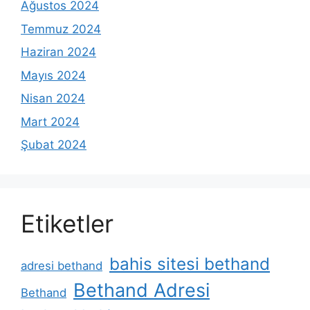
Ağustos 2024
Temmuz 2024
Haziran 2024
Mayıs 2024
Nisan 2024
Mart 2024
Şubat 2024
Etiketler
bahis sitesi bethand
adresi bethand
Bethand Adresi
Bethand