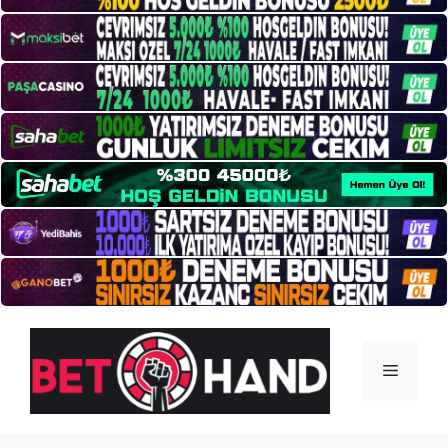
İçeriğe
atla
Menü