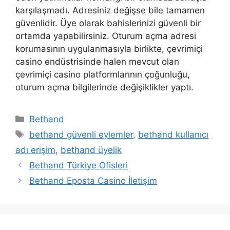
karşılaşmadı. Adresiniz değişse bile tamamen
güvenlidir. Üye olarak bahislerinizi güvenli bir
ortamda yapabilirsiniz. Oturum açma adresi
korumasının uygulanmasıyla birlikte, çevrimiçi
casino endüstrisinde halen mevcut olan
çevrimiçi casino platformlarının çoğunluğu,
oturum açma bilgilerinde değişiklikler yaptı.
Kategoriler
Bethand
Etiketler
bethand güvenli eylemler
,
bethand kullanıcı
adı erişim
,
bethand üyelik
Bethand Türkiye Ofisleri
Bethand Eposta Casino İletişim