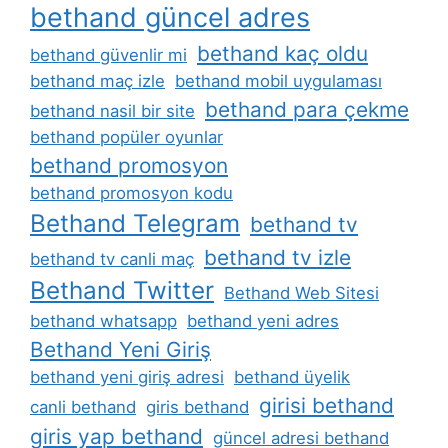
bethand güncel adres
bethand kaç oldu
bethand güvenlir mi
bethand maç izle
bethand mobil uygulaması
bethand para çekme
bethand nasil bir site
bethand popüler oyunlar
bethand promosyon
bethand promosyon kodu
Bethand Telegram
bethand tv
bethand tv izle
bethand tv canli maç
Bethand Twitter
Bethand Web Sitesi
bethand whatsapp
bethand yeni adres
Bethand Yeni Giriş
bethand yeni giriş adresi
bethand üyelik
girisi bethand
canli bethand
giris bethand
giris yap bethand
güncel adresi bethand