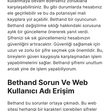
kullanmaya devam ederseniz zorluklarla
karşılaşabilirsiniz. Bu gibi durumlarda hesabınız
ele geçirilebilir ve bu da potansiyel mali
kayıplara yol açabilir. Bethand bir oyuncunun
Bethand değiştirme sıklığı hakkındaki sorusuna
aylık bir güncelleme önererek yanıt verdi.
Şifrenizi sık sık güncellemeniz hesabınızın
güvenliğini artıracaktır. Güvenliği sağlamak için
uzun ve zorlu bir şifre seçmek çok önemlidir. Bu,
bireylerin güven kaygısıyla karşılaşmadan işlem
yapabilmelerini sağlar. Bethand şifremi unuttum
ancak yine de işlem yapabiliyorum.
Bethand Sorun Ve Web
Kullanıcı Adı Erişim
Bethand bu sorunlar ortaya çıkmadı. Bu web
sitesi herhangi bir karakteri içerebilen şifreler