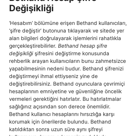
Değişikliği
‘Hesabım’ bölümüne erişen Bethand kullanıcıları,
‘şifre değiştir’ butonuna tıklayarak ve sitede yer
alan bilgileri doğrulayarak işlemlerini rahatlıkla
gerçekleştirebilirler.
Bethand hesap şifre
değişikliği
şifresini değiştirme konusunda
rehberlik arayan kullanıcıların bunu zahmetsizce
yapabilmesinin nedeni budur. Bethand şifrenizi
değiştirmeyi ihmal ettiyseniz yine de
değiştirebilirsiniz. Bethand oyunculara çevrimiçi
hesaplarının emniyetine ve güvenliğine öncelik
vermeleri gerektiğini hatırlatır. Bu hatırlatmalar
sağlığınız açısından son derece önemlidir.
Bethand kullanıcı hesaplarını hırsızlığa karşı
korumak için önerilerde bulundu. Bethand
katıldıktan sonra uzun süre aynı şifreyi