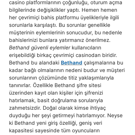
casino platformlarının çoğunluğu, oturum açma
bilgilerinde değişiklikler yaptı. Hemen hemen
her çevrimiçi bahis platformu üyelikleriyle ilgili
sorunlarla karşılaştı. Bu sorunlar genellikle
müşterinin eylemlerinin sonucudur, bu nedenle
bahislerinizi bunlara yatırmanız önerilmez.
Bethand güvenli eylemler
kullanıcıların
erişebildiği birkaç çevrimiçi casinodan biridir.
Bethand bu alandaki
Bethand
çalışmalarına bu
kadar bağlı olmalarının nedeni budur ve müşteri
sorunlarının çözümünde titiz yaklaşımlarıyla
tanınırlar. Özellikle Bethand şifre sitesi
üzerinden kayıt olan kişiler için şifrenizi
hatırlamak, basit doğrulama sorularıyla
zahmetsizdir. Doğal olarak kimse ihtiyaç
duyduğu her şeyi getirmeyi hatırlamıyor. Neyse
ki Bethand yeni giriş özelliği, geniş veri
kapasitesi sayesinde tüm oyuncuların