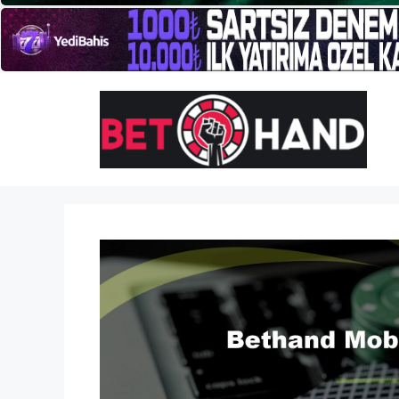
İçeriğe
atla