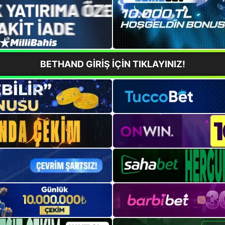
BETHAND GİRİŞ İÇİN TIKLAYINIZ!