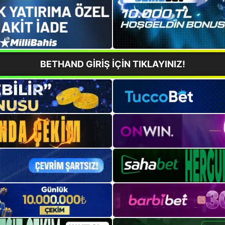
BETHAND GİRİŞ İÇİN TIKLAYINIZ!