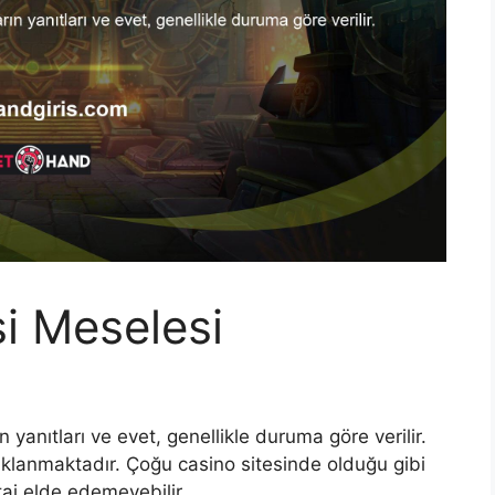
i Meselesi
yanıtları ve evet, genellikle duruma göre verilir.
klanmaktadır. Çoğu casino sitesinde olduğu gibi
taj elde edemeyebilir.