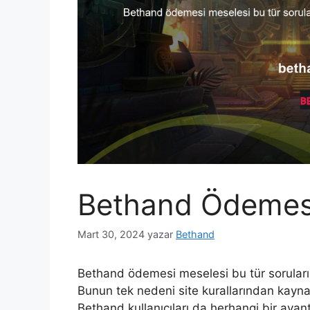
Bethand Ödemes
Mart 30, 2024
yazar
Bethand
Bethand ödemesi meselesi bu tür soruların 
Bunun tek nedeni site kurallarından kayna
Bethand kullanıcıları da herhangi bir avan