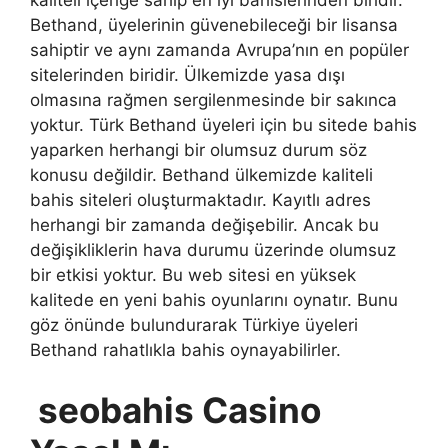
kaliteli içeriğe sahip en iyi bahislerinden biridir.
Bethand, üyelerinin güvenebileceği bir lisansa
sahiptir ve aynı zamanda Avrupa’nın en popüler
sitelerinden biridir. Ülkemizde yasa dışı
olmasına rağmen sergilenmesinde bir sakınca
yoktur. Türk Bethand üyeleri için bu sitede bahis
yaparken herhangi bir olumsuz durum söz
konusu değildir. Bethand ülkemizde kaliteli
bahis siteleri oluşturmaktadır. Kayıtlı adres
herhangi bir zamanda değişebilir. Ancak bu
değişikliklerin hava durumu üzerinde olumsuz
bir etkisi yoktur. Bu web sitesi en yüksek
kalitede en yeni bahis oyunlarını oynatır. Bunu
göz önünde bulundurarak Türkiye üyeleri
Bethand rahatlıkla bahis oynayabilirler.
seobahis Casino