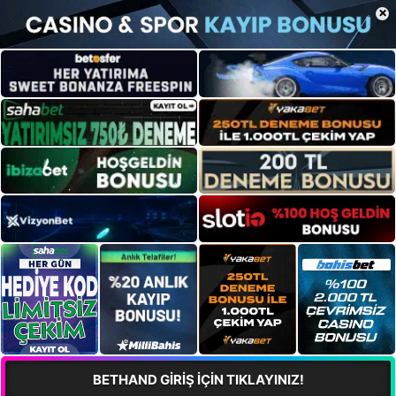
×
BETHAND GİRİŞ İÇİN TIKLAYINIZ!