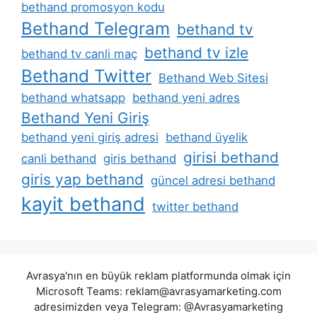
bethand promosyon kodu
Bethand Telegram
bethand tv
bethand tv izle
bethand tv canli maç
Bethand Twitter
Bethand Web Sitesi
bethand whatsapp
bethand yeni adres
Bethand Yeni Giriş
bethand yeni giriş adresi
bethand üyelik
girisi bethand
canli bethand
giris bethand
giris yap bethand
güncel adresi bethand
kayit bethand
twitter bethand
Avrasya'nın en büyük reklam platformunda olmak için
Microsoft Teams:
reklam@avrasyamarketing.com
adresimizden veya Telegram: @Avrasyamarketing