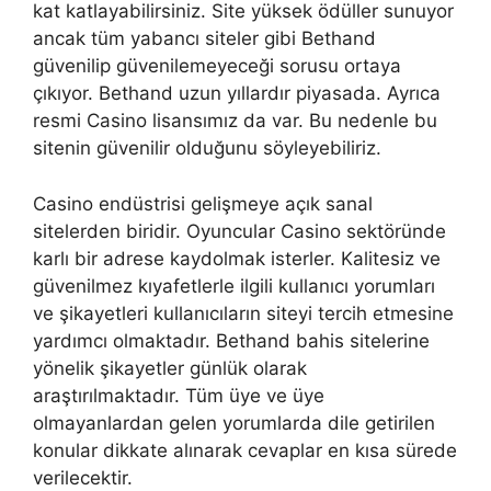
kat katlayabilirsiniz. Site yüksek ödüller sunuyor
ancak tüm yabancı siteler gibi Bethand
güvenilip güvenilemeyeceği sorusu ortaya
çıkıyor. Bethand uzun yıllardır piyasada. Ayrıca
resmi Casino lisansımız da var. Bu nedenle bu
sitenin güvenilir olduğunu söyleyebiliriz.
Casino endüstrisi gelişmeye açık sanal
sitelerden biridir. Oyuncular Casino sektöründe
karlı bir adrese kaydolmak isterler. Kalitesiz ve
güvenilmez kıyafetlerle ilgili kullanıcı yorumları
ve şikayetleri kullanıcıların siteyi tercih etmesine
yardımcı olmaktadır. Bethand bahis sitelerine
yönelik şikayetler günlük olarak
araştırılmaktadır. Tüm üye ve üye
olmayanlardan gelen yorumlarda dile getirilen
konular dikkate alınarak cevaplar en kısa sürede
verilecektir.