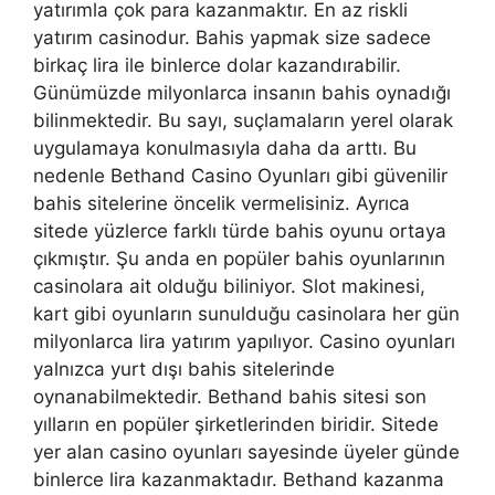
yatırımla çok para kazanmaktır. En az riskli
yatırım casinodur. Bahis yapmak size sadece
birkaç lira ile binlerce dolar kazandırabilir.
Günümüzde milyonlarca insanın bahis oynadığı
bilinmektedir. Bu sayı, suçlamaların yerel olarak
uygulamaya konulmasıyla daha da arttı. Bu
nedenle Bethand Casino Oyunları gibi güvenilir
bahis sitelerine öncelik vermelisiniz. Ayrıca
sitede yüzlerce farklı türde bahis oyunu ortaya
çıkmıştır. Şu anda en popüler bahis oyunlarının
casinolara ait olduğu biliniyor. Slot makinesi,
kart gibi oyunların sunulduğu casinolara her gün
milyonlarca lira yatırım yapılıyor. Casino oyunları
yalnızca yurt dışı bahis sitelerinde
oynanabilmektedir. Bethand bahis sitesi son
yılların en popüler şirketlerinden biridir. Sitede
yer alan casino oyunları sayesinde üyeler günde
binlerce lira kazanmaktadır. Bethand kazanma