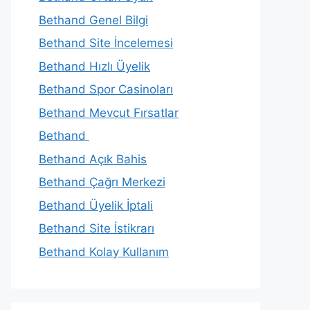
Bethand Genel Bilgi
Bethand Site İncelemesi
Bethand Hızlı Üyelik
Bethand Spor Casinoları
Bethand Mevcut Fırsatlar
Bethand
Bethand Açık Bahis
Bethand Çağrı Merkezi
Bethand Üyelik İptali
Bethand Site İstikrarı
Bethand Kolay Kullanım