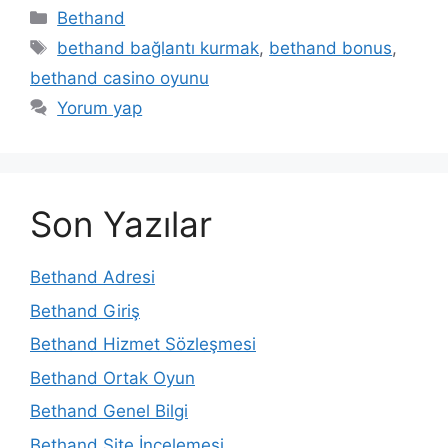
Kategoriler
Bethand
Etiketler
bethand bağlantı kurmak
,
bethand bonus
,
bethand casino oyunu
Yorum yap
Son Yazılar
Bethand Adresi
Bethand Giriş
Bethand Hizmet Sözleşmesi
Bethand Ortak Oyun
Bethand Genel Bilgi
Bethand Site İncelemesi