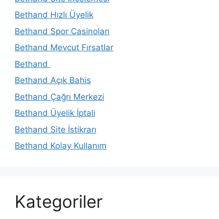
Bethand Hızlı Üyelik
Bethand Spor Casinoları
Bethand Mevcut Fırsatlar
Bethand
Bethand Açık Bahis
Bethand Çağrı Merkezi
Bethand Üyelik İptali
Bethand Site İstikrarı
Bethand Kolay Kullanım
Kategoriler