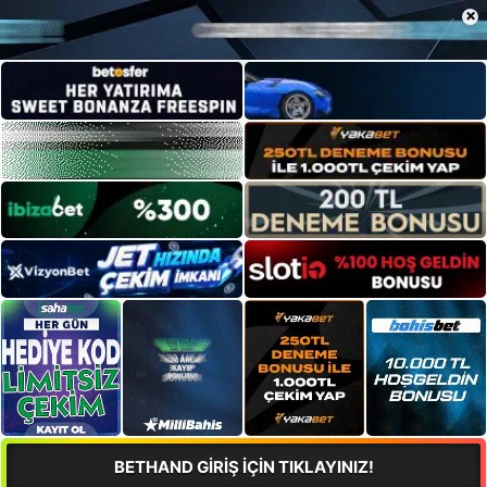
×
BETHAND GİRİŞ İÇİN TIKLAYINIZ!