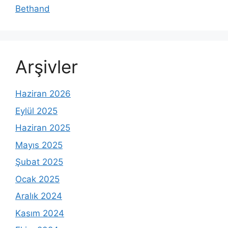
Bethand
Arşivler
Haziran 2026
Eylül 2025
Haziran 2025
Mayıs 2025
Şubat 2025
Ocak 2025
Aralık 2024
Kasım 2024