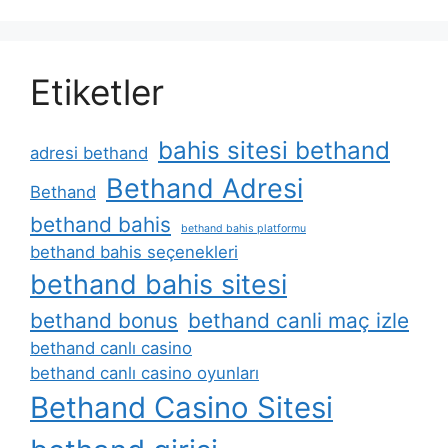
Etiketler
bahis sitesi bethand
adresi bethand
Bethand Adresi
Bethand
bethand bahis
bethand bahis platformu
bethand bahis seçenekleri
bethand bahis sitesi
bethand bonus
bethand canli maç izle
bethand canlı casino
bethand canlı casino oyunları
Bethand Casino Sitesi