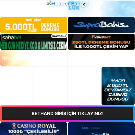
×
BETHAND GİRİŞ İÇİN TIKLAYINIZ!