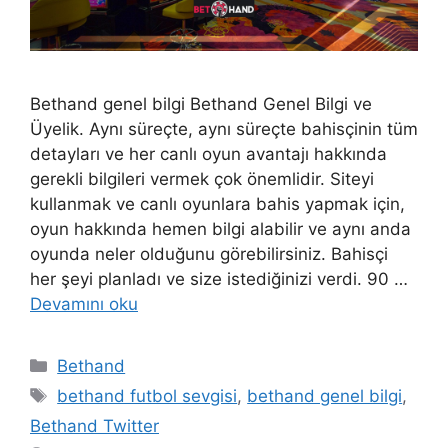
Bethand genel bilgi Bethand Genel Bilgi ve
Üyelik. Aynı süreçte, aynı süreçte bahisçinin tüm
detayları ve her canlı oyun avantajı hakkında
gerekli bilgileri vermek çok önemlidir. Siteyi
kullanmak ve canlı oyunlara bahis yapmak için,
oyun hakkında hemen bilgi alabilir ve aynı anda
oyunda neler olduğunu görebilirsiniz. Bahisçi
her şeyi planladı ve size istediğinizi verdi. 90 …
Devamını oku
Kategoriler
Bethand
Etiketler
bethand futbol sevgisi
,
bethand genel bilgi
,
Bethand Twitter