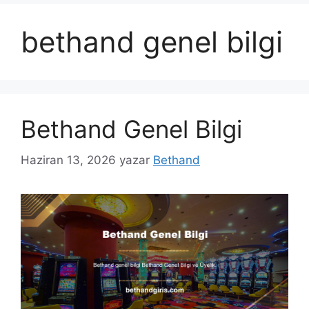
bethand genel bilgi
Bethand Genel Bilgi
Haziran 13, 2026
yazar
Bethand