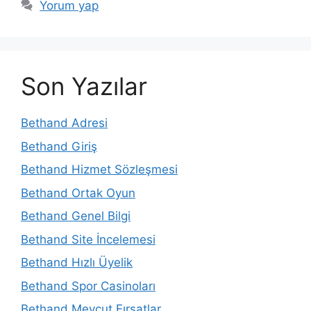
Yorum yap
Son Yazılar
Bethand Adresi
Bethand Giriş
Bethand Hizmet Sözleşmesi
Bethand Ortak Oyun
Bethand Genel Bilgi
Bethand Site İncelemesi
Bethand Hızlı Üyelik
Bethand Spor Casinoları
Bethand Mevcut Fırsatlar