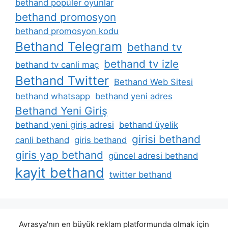
bethand popüler oyunlar
bethand promosyon
bethand promosyon kodu
Bethand Telegram
bethand tv
bethand tv izle
bethand tv canli maç
Bethand Twitter
Bethand Web Sitesi
bethand whatsapp
bethand yeni adres
Bethand Yeni Giriş
bethand yeni giriş adresi
bethand üyelik
girisi bethand
canli bethand
giris bethand
giris yap bethand
güncel adresi bethand
kayit bethand
twitter bethand
Avrasya'nın en büyük reklam platformunda olmak için