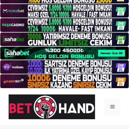
İçeriğe
atla
Menü