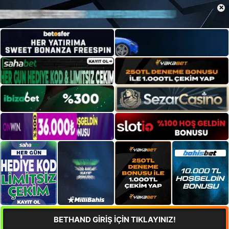
×
BETHAND GİRİŞ İÇİN TIKLAYINIZ!