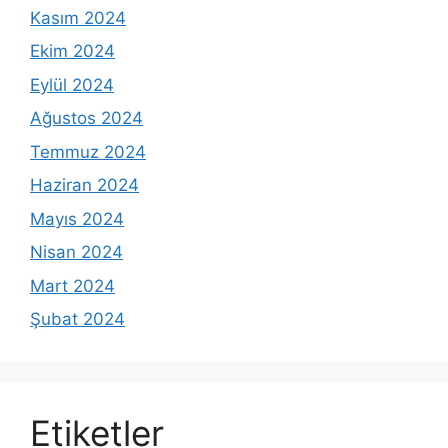
Kasım 2024
Ekim 2024
Eylül 2024
Ağustos 2024
Temmuz 2024
Haziran 2024
Mayıs 2024
Nisan 2024
Mart 2024
Şubat 2024
Etiketler