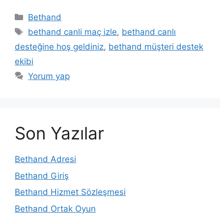
Kategoriler
Bethand
Etiketler
bethand canli maç izle
,
bethand canlı
desteğine hoş geldiniz
,
bethand müşteri destek
ekibi
Yorum yap
Son Yazılar
Bethand Adresi
Bethand Giriş
Bethand Hizmet Sözleşmesi
Bethand Ortak Oyun