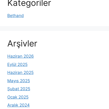
Kategoriler
Bethand
Arşivler
Haziran 2026
Eylül 2025
Haziran 2025
Mayıs 2025
Şubat 2025
Ocak 2025
Aralık 2024