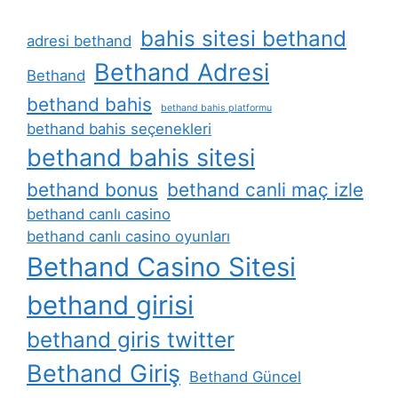
bahis sitesi bethand
adresi bethand
Bethand Adresi
Bethand
bethand bahis
bethand bahis platformu
bethand bahis seçenekleri
bethand bahis sitesi
bethand bonus
bethand canli maç izle
bethand canlı casino
bethand canlı casino oyunları
Bethand Casino Sitesi
bethand girisi
bethand giris twitter
Bethand Giriş
Bethand Güncel