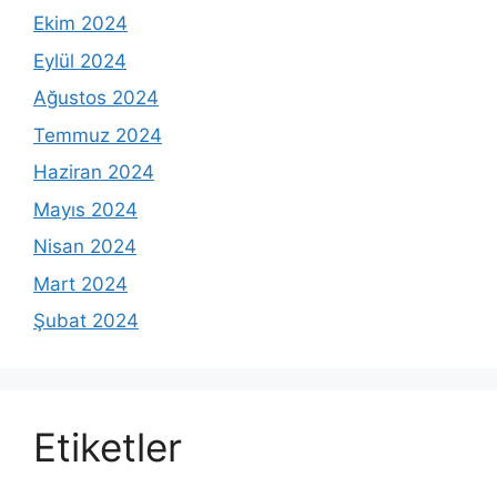
Ekim 2024
Eylül 2024
Ağustos 2024
Temmuz 2024
Haziran 2024
Mayıs 2024
Nisan 2024
Mart 2024
Şubat 2024
Etiketler