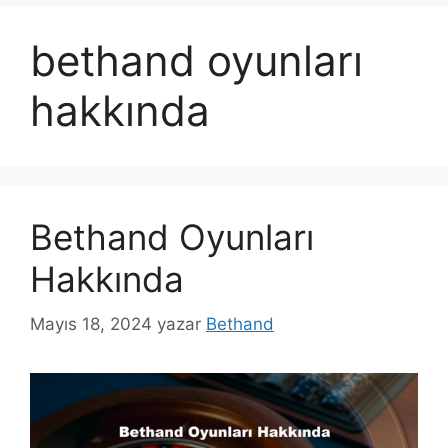
bethand oyunları
hakkında
Bethand Oyunları
Hakkında
Mayıs 18, 2024
yazar
Bethand