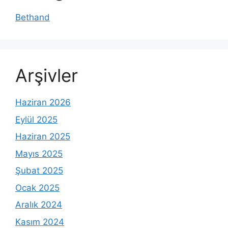
Bethand
Arşivler
Haziran 2026
Eylül 2025
Haziran 2025
Mayıs 2025
Şubat 2025
Ocak 2025
Aralık 2024
Kasım 2024