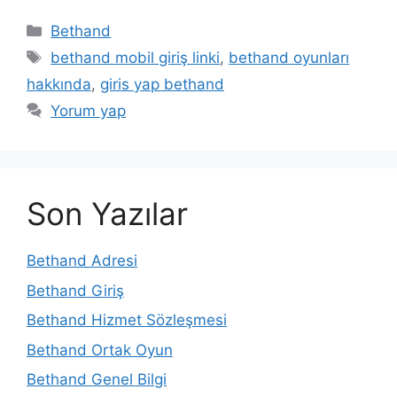
Kategoriler
Bethand
Etiketler
bethand mobil giriş linki
,
bethand oyunları
hakkında
,
giris yap bethand
Yorum yap
Son Yazılar
Bethand Adresi
Bethand Giriş
Bethand Hizmet Sözleşmesi
Bethand Ortak Oyun
Bethand Genel Bilgi