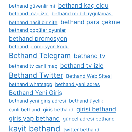
bethand kaç oldu
bethand güvenlir mi
bethand maç izle
bethand mobil uygulaması
bethand para çekme
bethand nasil bir site
bethand popüler oyunlar
bethand promosyon
bethand promosyon kodu
Bethand Telegram
bethand tv
bethand tv izle
bethand tv canli maç
Bethand Twitter
Bethand Web Sitesi
bethand whatsapp
bethand yeni adres
Bethand Yeni Giriş
bethand yeni giriş adresi
bethand üyelik
girisi bethand
canli bethand
giris bethand
giris yap bethand
güncel adresi bethand
kayit bethand
twitter bethand