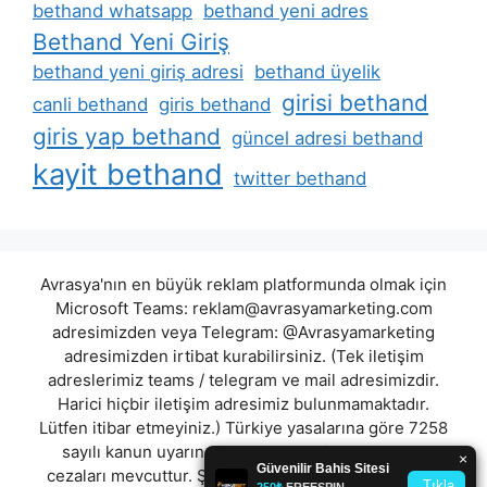
bethand whatsapp
bethand yeni adres
Bethand Yeni Giriş
bethand yeni giriş adresi
bethand üyelik
girisi bethand
canli bethand
giris bethand
giris yap bethand
güncel adresi bethand
kayit bethand
twitter bethand
Avrasya'nın en büyük reklam platformunda olmak için
Microsoft Teams:
reklam@avrasyamarketing.com
adresimizden veya Telegram: @Avrasyamarketing
adresimizden irtibat kurabilirsiniz. (Tek iletişim
adreslerimiz teams / telegram ve mail adresimizdir.
Harici hiçbir iletişim adresimiz bulunmamaktadır.
Lütfen itibar etmeyiniz.) Türkiye yasalarına göre 7258
sayılı kanun uyarınca yasa dışı bahis oynamanın
cezaları mevcuttur. Şu an bulunduğunuz site hiç bir