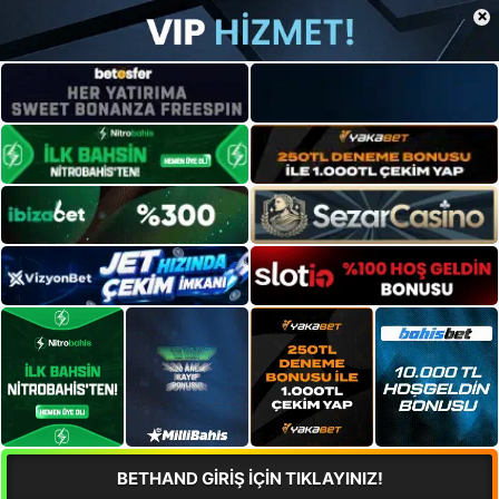
×
BETHAND GİRİŞ İÇİN TIKLAYINIZ!