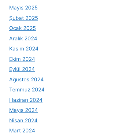
Mayıs 2025
Şubat 2025
Ocak 2025
Aralık 2024
Kasım 2024
Ekim 2024
Eylül 2024
Ağustos 2024
Temmuz 2024
Haziran 2024
Mayıs 2024
Nisan 2024
Mart 2024