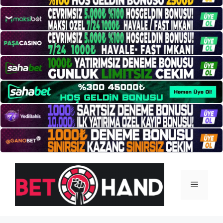
İçeriğe
atla
Menü