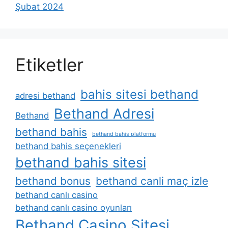
Şubat 2024
Etiketler
bahis sitesi bethand
adresi bethand
Bethand Adresi
Bethand
bethand bahis
bethand bahis platformu
bethand bahis seçenekleri
bethand bahis sitesi
bethand bonus
bethand canli maç izle
bethand canlı casino
bethand canlı casino oyunları
Bethand Casino Sitesi