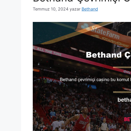
Temmuz 10, 2024
yazar
Bethand