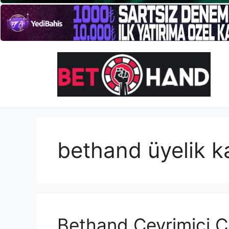
İçeriğe
atla
bethand üyelik k
Bethand Çevrimiçi C