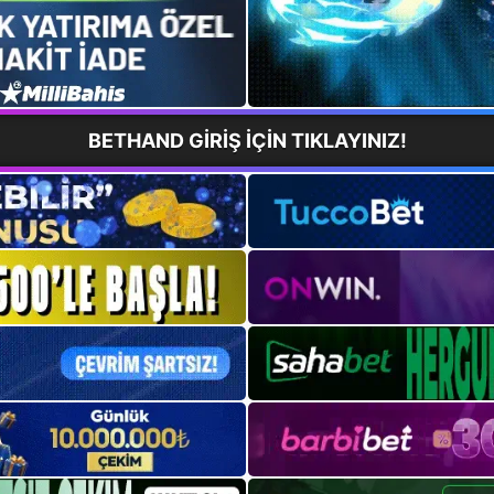
BETHAND GİRİŞ İÇİN TIKLAYINIZ!