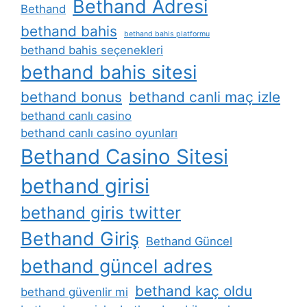
Bethand Adresi
Bethand
bethand bahis
bethand bahis platformu
bethand bahis seçenekleri
bethand bahis sitesi
bethand bonus
bethand canli maç izle
bethand canlı casino
bethand canlı casino oyunları
Bethand Casino Sitesi
bethand girisi
bethand giris twitter
Bethand Giriş
Bethand Güncel
bethand güncel adres
bethand kaç oldu
bethand güvenlir mi