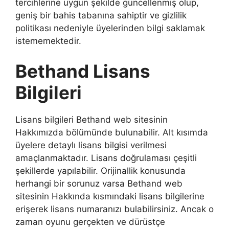
tercihlerine uygun şekilde güncellenmiş olup,
geniş bir bahis tabanına sahiptir ve gizlilik
politikası nedeniyle üyelerinden bilgi saklamak
istememektedir.
Bethand Lisans
Bilgileri
Lisans bilgileri Bethand web sitesinin
Hakkımızda bölümünde bulunabilir. Alt kısımda
üyelere detaylı lisans bilgisi verilmesi
amaçlanmaktadır. Lisans doğrulaması çeşitli
şekillerde yapılabilir. Orijinallik konusunda
herhangi bir sorunuz varsa Bethand web
sitesinin Hakkında kısmındaki lisans bilgilerine
erişerek lisans numaranızı bulabilirsiniz. Ancak o
zaman oyunu gerçekten ve dürüstçe