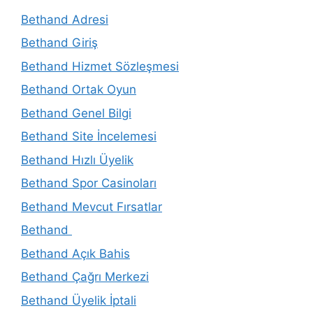
Bethand Adresi
Bethand Giriş
Bethand Hizmet Sözleşmesi
Bethand Ortak Oyun
Bethand Genel Bilgi
Bethand Site İncelemesi
Bethand Hızlı Üyelik
Bethand Spor Casinoları
Bethand Mevcut Fırsatlar
Bethand
Bethand Açık Bahis
Bethand Çağrı Merkezi
Bethand Üyelik İptali