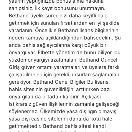
yatırım yaptığınızda bonus alma hakkına
sahipsiniz. İlk kayıt bonusunu unutmayın.
Bethand üyelik sürecinizi daha keyifli hale
getirmek için sunulan fırsatlardan en iyi şekilde
yararlanın. Öncelikle Bethand lisans bilgilerinin
neden kamuya açıklandığından bahsedelim. Şu
anda bahis sağlayıcılarına karşı büyük bir
önyargı var. Elbette yönetim de bunu biliyor, bu
yüzden önyargıyı azaltmaları, Bethand Güncel
Giriş güven ortamı yaratmaları ve üyelere farklı
çalışabilmeleri için gerekli unsurları sağlamaları
gerekiyor. Bethand Genel Bilgiler Bu lisans,
bahis sitesinin güvenilirliğini arttırırken bazı
önyargıları da ortadan kaldırır. Açıkçası
istikrarsız güven ilişkilerinin zamanla gelişeceği
söylenemez. Ülkemizde yasa dışılığın olmayışı
yasa dışı casino sitelerini daha da kötü hale
getirmektedir. Bethand bahis sitesi kendi