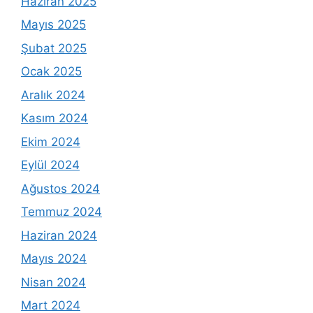
Haziran 2025
Mayıs 2025
Şubat 2025
Ocak 2025
Aralık 2024
Kasım 2024
Ekim 2024
Eylül 2024
Ağustos 2024
Temmuz 2024
Haziran 2024
Mayıs 2024
Nisan 2024
Mart 2024