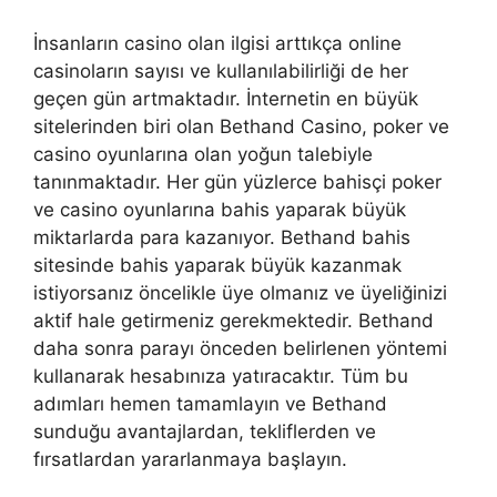
İnsanların casino olan ilgisi arttıkça online
casinoların sayısı ve kullanılabilirliği de her
geçen gün artmaktadır. İnternetin en büyük
sitelerinden biri olan Bethand Casino, poker ve
casino oyunlarına olan yoğun talebiyle
tanınmaktadır. Her gün yüzlerce bahisçi poker
ve casino oyunlarına bahis yaparak büyük
miktarlarda para kazanıyor. Bethand bahis
sitesinde bahis yaparak büyük kazanmak
istiyorsanız öncelikle üye olmanız ve üyeliğinizi
aktif hale getirmeniz gerekmektedir. Bethand
daha sonra parayı önceden belirlenen yöntemi
kullanarak hesabınıza yatıracaktır. Tüm bu
adımları hemen tamamlayın ve Bethand
sunduğu avantajlardan, tekliflerden ve
fırsatlardan yararlanmaya başlayın.