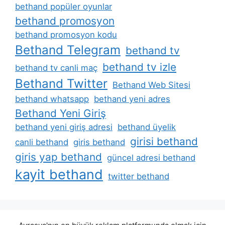
bethand popüler oyunlar
bethand promosyon
bethand promosyon kodu
Bethand Telegram
bethand tv
bethand tv izle
bethand tv canli maç
Bethand Twitter
Bethand Web Sitesi
bethand whatsapp
bethand yeni adres
Bethand Yeni Giriş
bethand yeni giriş adresi
bethand üyelik
girisi bethand
canli bethand
giris bethand
giris yap bethand
güncel adresi bethand
kayit bethand
twitter bethand