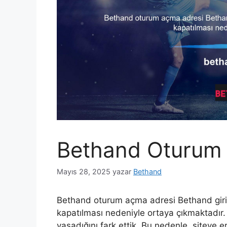
Bethand Oturum
Mayıs 28, 2025
yazar
Bethand
Bethand oturum açma adresi Bethand giriş 
kapatılması nedeniyle ortaya çıkmaktadır. N
yaşadığını fark ettik. Bu nedenle, siteye e