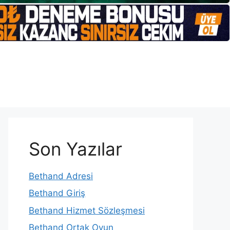
Son Yazılar
Bethand Adresi
Bethand Giriş
Bethand Hizmet Sözleşmesi
Bethand Ortak Oyun