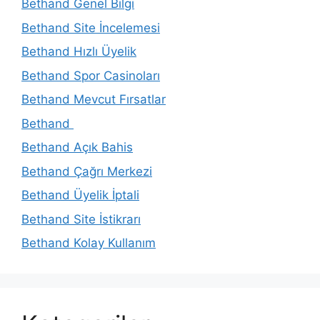
Bethand Genel Bilgi
Bethand Site İncelemesi
Bethand Hızlı Üyelik
Bethand Spor Casinoları
Bethand Mevcut Fırsatlar
Bethand
Bethand Açık Bahis
Bethand Çağrı Merkezi
Bethand Üyelik İptali
Bethand Site İstikrarı
Bethand Kolay Kullanım