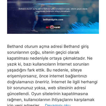
Bethand oturum açma adresi Bethand giriş
sorunlarının çoğu, sitenin geçici olarak
kapatılması nedeniyle ortaya çıkmaktadır. Ne
yazık ki, bazı kullanıcıların İnternet sorunları
yaşadığını fark ettik. Bu nedenle, siteye
erişemiyorsanız, önce internet bağlantınızı
doğrulamanızı öneririz. İnternet ile ilgili herhangi
bir sorununuz yoksa, web sitesinin adresi
güncellendi. Oyun sitelerinin kapatılmasına
rağmen, kullanıcılarının ihtiyaçlarını karşılamak
için yeni adresler …
Devamını oku