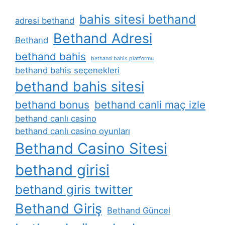
bahis sitesi bethand
adresi bethand
Bethand Adresi
Bethand
bethand bahis
bethand bahis platformu
bethand bahis seçenekleri
bethand bahis sitesi
bethand bonus
bethand canli maç izle
bethand canlı casino
bethand canlı casino oyunları
Bethand Casino Sitesi
bethand girisi
bethand giris twitter
Bethand Giriş
Bethand Güncel