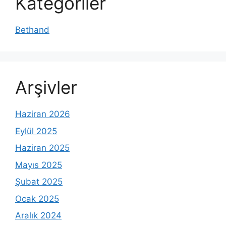
Kategoriler
Bethand
Arşivler
Haziran 2026
Eylül 2025
Haziran 2025
Mayıs 2025
Şubat 2025
Ocak 2025
Aralık 2024