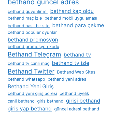
bethand güncel adres
bethand kaç oldu
bethand güvenlir mi
bethand maç izle
bethand mobil uygulaması
bethand para çekme
bethand nasil bir site
bethand popüler oyunlar
bethand promosyon
bethand promosyon kodu
Bethand Telegram
bethand tv
bethand tv izle
bethand tv canli maç
Bethand Twitter
Bethand Web Sitesi
bethand whatsapp
bethand yeni adres
Bethand Yeni Giriş
bethand yeni giriş adresi
bethand üyelik
girisi bethand
canli bethand
giris bethand
giris yap bethand
güncel adresi bethand