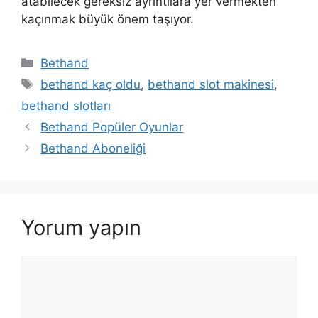
atabilecek gereksiz ayrıntılara yer vermekten
kaçınmak büyük önem taşıyor.
Kategoriler
Bethand
Etiketler
bethand kaç oldu
,
bethand slot makinesi
,
bethand slotları
Bethand Popüler Oyunlar
Bethand Aboneliği
Yorum yapın
Yorum