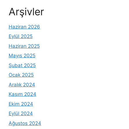
Arşivler
Haziran 2026
Eylül 2025
Haziran 2025
Mayıs 2025
Şubat 2025
Ocak 2025
Aralık 2024
Kasım 2024
Ekim 2024
Eylül 2024
Ağustos 2024