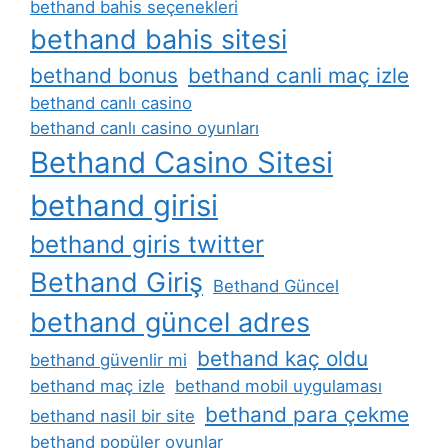
bethand bahis seçenekleri
bethand bahis sitesi
bethand bonus
bethand canli maç izle
bethand canlı casino
bethand canlı casino oyunları
Bethand Casino Sitesi
bethand girisi
bethand giris twitter
Bethand Giriş
Bethand Güncel
bethand güncel adres
bethand kaç oldu
bethand güvenlir mi
bethand maç izle
bethand mobil uygulaması
bethand para çekme
bethand nasil bir site
bethand popüler oyunlar