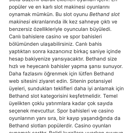
popüler ve en karlı slot makinesi oyunlarını
oynamak mümkün. Bu slot oyunu
Bethand slot
makinesi
ekranlarında ilk kez sahneye çıktı ve
benzersiz özellikleriyle oyuncuları büyüledi.
Canlı bahislere casino ve spor bahisleri
bölümünden ulaşabilirsiniz. Canlı bahis
yaptıktan sonra kazancınız birkaç saniye içinde
hesap bakiyenize yansıyacaktır. Bethand size
hızlı ve heyecanlı bahisler yapma şansı sunuyor.
Daha fazlasını öğrenmek için lütfen Bethand
web sitesini ziyaret edin. Sitenin potansiyel
üyeleri, sundukları teklifleri daha iyi anlamak için
Bethand slot kategorisini keşfetmelidir. Temel
üyelikten çoklu yatırımlara kadar çok sayıda
seçenek mevcuttur. Spor bahisleri ve casino
oyunlarının yanı sıra, bir kayıp yaşandığında da
Bethand slotları popülerdir. Casino oyunları