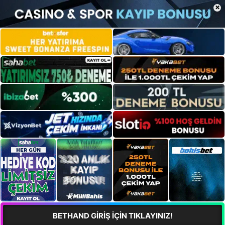
×
BETHAND GİRİŞ İÇİN TIKLAYINIZ!