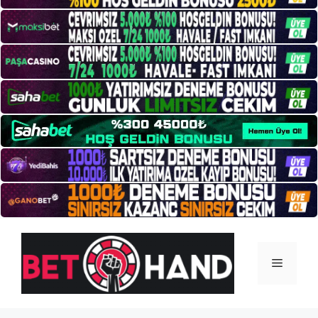
İçeriğe
atla
Menü