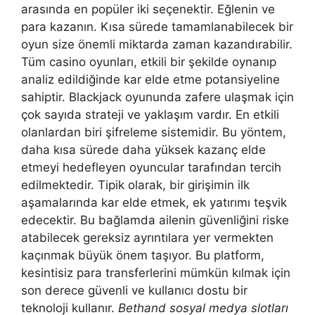
arasında en popüler iki seçenektir. Eğlenin ve
para kazanın. Kısa sürede tamamlanabilecek bir
oyun size önemli miktarda zaman kazandırabilir.
Tüm casino oyunları, etkili bir şekilde oynanıp
analiz edildiğinde kar elde etme potansiyeline
sahiptir. Blackjack oyununda zafere ulaşmak için
çok sayıda strateji ve yaklaşım vardır. En etkili
olanlardan biri şifreleme sistemidir. Bu yöntem,
daha kısa sürede daha yüksek kazanç elde
etmeyi hedefleyen oyuncular tarafından tercih
edilmektedir. Tipik olarak, bir girişimin ilk
aşamalarında kar elde etmek, ek yatırımı teşvik
edecektir. Bu bağlamda ailenin güvenliğini riske
atabilecek gereksiz ayrıntılara yer vermekten
kaçınmak büyük önem taşıyor. Bu platform,
kesintisiz para transferlerini mümkün kılmak için
son derece güvenli ve kullanıcı dostu bir
teknoloji kullanır.
Bethand sosyal medya slotları