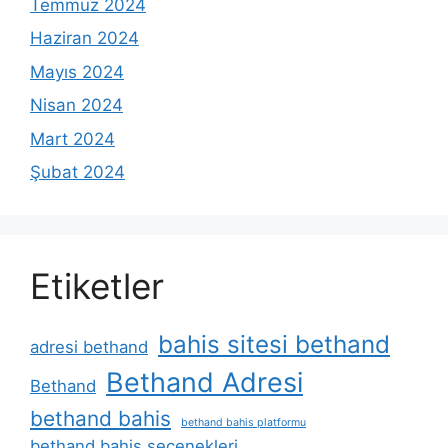
Temmuz 2024
Haziran 2024
Mayıs 2024
Nisan 2024
Mart 2024
Şubat 2024
Etiketler
bahis sitesi bethand
adresi bethand
Bethand Adresi
Bethand
bethand bahis
bethand bahis platformu
bethand bahis seçenekleri