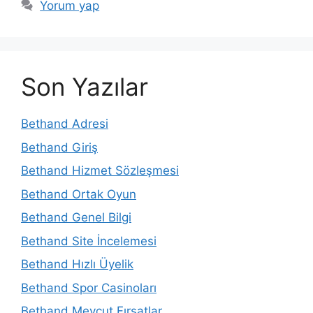
Yorum yap
Son Yazılar
Bethand Adresi
Bethand Giriş
Bethand Hizmet Sözleşmesi
Bethand Ortak Oyun
Bethand Genel Bilgi
Bethand Site İncelemesi
Bethand Hızlı Üyelik
Bethand Spor Casinoları
Bethand Mevcut Fırsatlar